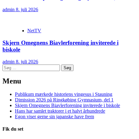
admin
8. juli 2026
NetTV
Skjern Omegnens Biavlerforening inviterede i
biskole
admin
8. juli 2026
Søg
efter:
Menu
Publikum mærkede historiens vingesus i Stauning
Dimission 2026 på Ringkøbing Gymnasium, del 1
Skjern Omegnens Biavlerforening inviterede i biskole
Hans har samlet traktorer i et halvt århundrede
Egon viser gerne sin japanske have frem
Fik du set