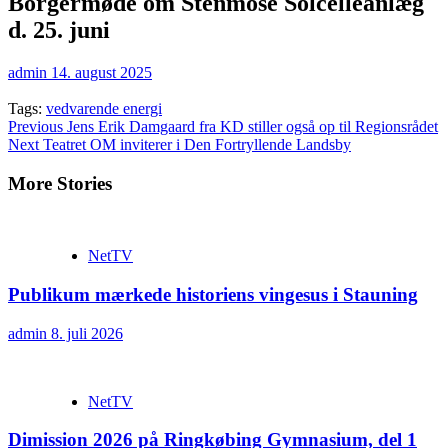
Borgermøde om Stenmose Solcelleanlæg
d. 25. juni
admin
14. august 2025
Tags:
vedvarende energi
Continue
Previous
Jens Erik Damgaard fra KD stiller også op til Regionsrådet
Next
Teatret OM inviterer i Den Fortryllende Landsby
Reading
More Stories
NetTV
Publikum mærkede historiens vingesus i Stauning
admin
8. juli 2026
NetTV
Dimission 2026 på Ringkøbing Gymnasium, del 1