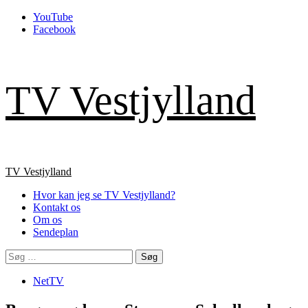
Skip
YouTube
to
Facebook
content
TV Vestjylland
Primary
TV Vestjylland
Menu
Hvor kan jeg se TV Vestjylland?
Kontakt os
Om os
Sendeplan
Søg
efter:
NetTV