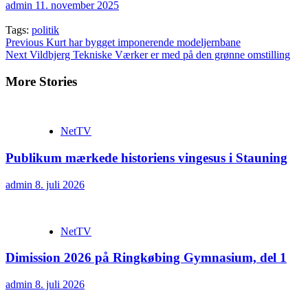
admin
11. november 2025
Tags:
politik
Continue
Previous
Kurt har bygget imponerende modeljernbane
Next
Vildbjerg Tekniske Værker er med på den grønne omstilling
Reading
More Stories
NetTV
Publikum mærkede historiens vingesus i Stauning
admin
8. juli 2026
NetTV
Dimission 2026 på Ringkøbing Gymnasium, del 1
admin
8. juli 2026