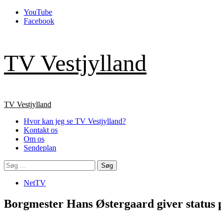
Skip
YouTube
to
Facebook
content
TV Vestjylland
Primary
TV Vestjylland
Menu
Hvor kan jeg se TV Vestjylland?
Kontakt os
Om os
Sendeplan
Søg
efter:
NetTV
Borgmester Hans Østergaard giver status