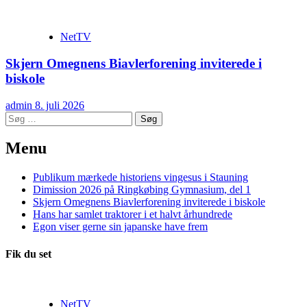
NetTV
Skjern Omegnens Biavlerforening inviterede i
biskole
admin
8. juli 2026
Søg
efter:
Menu
Publikum mærkede historiens vingesus i Stauning
Dimission 2026 på Ringkøbing Gymnasium, del 1
Skjern Omegnens Biavlerforening inviterede i biskole
Hans har samlet traktorer i et halvt århundrede
Egon viser gerne sin japanske have frem
Fik du set
NetTV