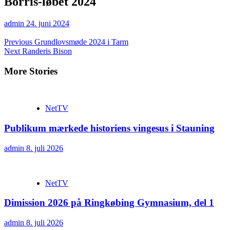
Borris-løbet 2024
admin
24. juni 2024
Continue
Previous
Grundlovsmøde 2024 i Tarm
Next
Randeris Bison
Reading
More Stories
NetTV
Publikum mærkede historiens vingesus i Stauning
admin
8. juli 2026
NetTV
Dimission 2026 på Ringkøbing Gymnasium, del 1
admin
8. juli 2026