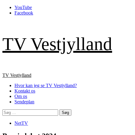
Skip
YouTube
to
Facebook
content
TV Vestjylland
Primary
TV Vestjylland
Menu
Hvor kan jeg se TV Vestjylland?
Kontakt os
Om os
Sendeplan
Søg
efter:
NetTV