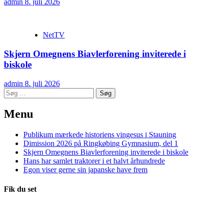
admin
8. juli 2026
NetTV
Skjern Omegnens Biavlerforening inviterede i
biskole
admin
8. juli 2026
Søg
efter:
Menu
Publikum mærkede historiens vingesus i Stauning
Dimission 2026 på Ringkøbing Gymnasium, del 1
Skjern Omegnens Biavlerforening inviterede i biskole
Hans har samlet traktorer i et halvt århundrede
Egon viser gerne sin japanske have frem
Fik du set