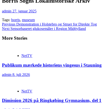
Borris Sogns Lokalhistoriske Arkiv
admin
27. januar 2025
Tags:
borris
,
museum
Continue
Previous
Demonstration i Holstebro og Struer for Direkte Tog
Next
Sensorbaseret glukosemåler i Region Midtjylland
Reading
More Stories
NetTV
Publikum mærkede historiens vingesus i Stauning
admin
8. juli 2026
NetTV
Dimission 2026 på Ringkøbing Gymnasium, del 1