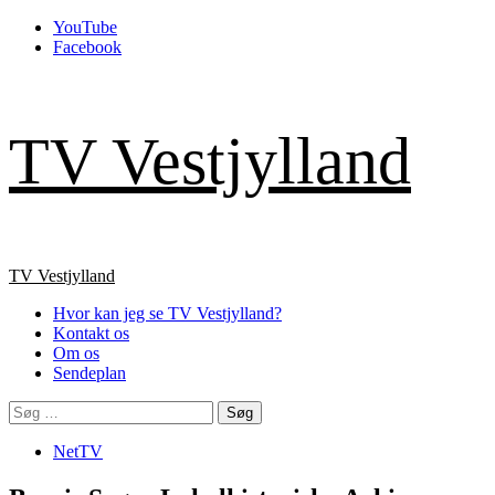
Skip
YouTube
to
Facebook
content
TV Vestjylland
Primary
TV Vestjylland
Menu
Hvor kan jeg se TV Vestjylland?
Kontakt os
Om os
Sendeplan
Søg
efter:
NetTV