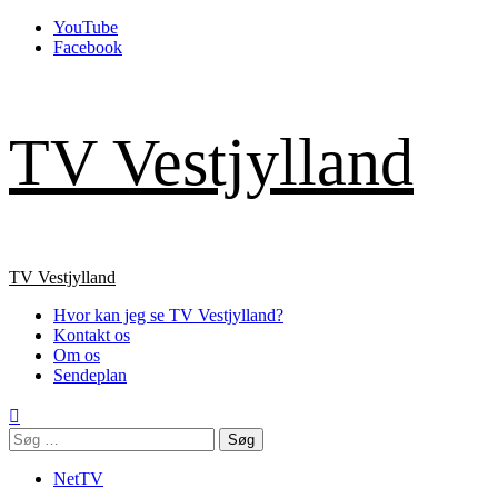
Skip
YouTube
to
Facebook
content
TV Vestjylland
Primary
TV Vestjylland
Menu
Hvor kan jeg se TV Vestjylland?
Kontakt os
Om os
Sendeplan
Søg
efter:
NetTV