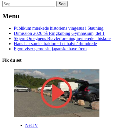
Søg
efter:
Menu
Publikum mærkede historiens vingesus i Stauning
Dimission 2026 på Ringkøbing Gymnasium, del 1
Skjern Omegnens Biavlerforening inviterede i biskole
Hans har samlet traktorer i et halvt århundrede
Egon viser gerne sin japanske have frem
Fik du set
NetTV