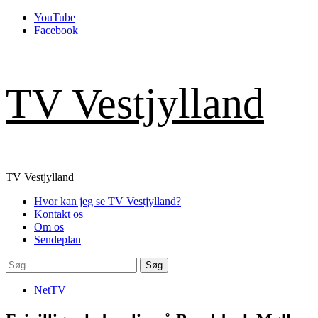
Skip
YouTube
to
Facebook
content
TV Vestjylland
Primary
TV Vestjylland
Menu
Hvor kan jeg se TV Vestjylland?
Kontakt os
Om os
Sendeplan
Søg
efter:
NetTV