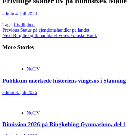
Frivillige skaber liv på Bundsbæk Mølle
admin
4. juli 2023
Tags:
frivillighed
Continue
Previous
Status på ejendomshandler på landet
Next
Birgitte og Ib har åbnet Vores Franske Butik
Reading
More Stories
NetTV
Publikum mærkede historiens vingesus i Stauning
admin
8. juli 2026
NetTV
Dimission 2026 på Ringkøbing Gymnasium, del 1