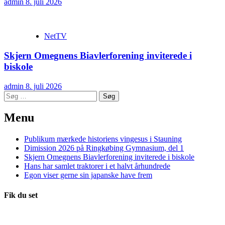
admin
8. juli 2026
NetTV
Skjern Omegnens Biavlerforening inviterede i
biskole
admin
8. juli 2026
Søg
efter:
Menu
Publikum mærkede historiens vingesus i Stauning
Dimission 2026 på Ringkøbing Gymnasium, del 1
Skjern Omegnens Biavlerforening inviterede i biskole
Hans har samlet traktorer i et halvt århundrede
Egon viser gerne sin japanske have frem
Fik du set