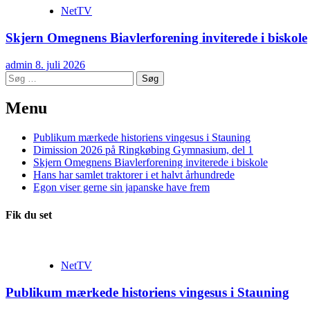
NetTV
Skjern Omegnens Biavlerforening inviterede i biskole
admin
8. juli 2026
Søg
efter:
Menu
Publikum mærkede historiens vingesus i Stauning
Dimission 2026 på Ringkøbing Gymnasium, del 1
Skjern Omegnens Biavlerforening inviterede i biskole
Hans har samlet traktorer i et halvt århundrede
Egon viser gerne sin japanske have frem
Fik du set
NetTV
Publikum mærkede historiens vingesus i Stauning