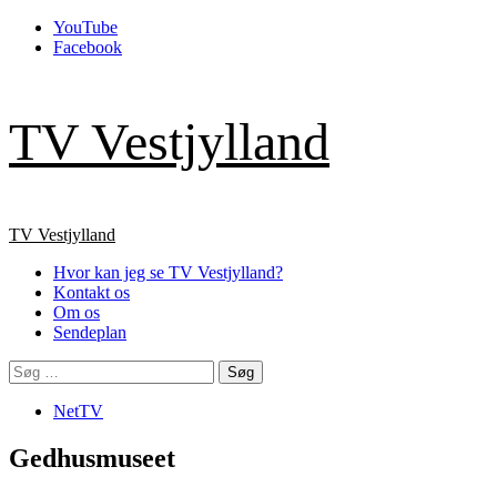
Skip
YouTube
to
Facebook
content
TV Vestjylland
Primary
TV Vestjylland
Menu
Hvor kan jeg se TV Vestjylland?
Kontakt os
Om os
Sendeplan
Søg
efter:
NetTV
Gedhusmuseet