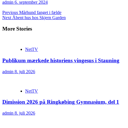
admin
6. september 2024
Continue
Previous
Mårhund fanget i fælde
Next
Åbent hus hos Skjern Garden
Reading
More Stories
NetTV
Publikum mærkede historiens vingesus i Stauning
admin
8. juli 2026
NetTV
Dimission 2026 på Ringkøbing Gymnasium, del 1
admin
8. juli 2026