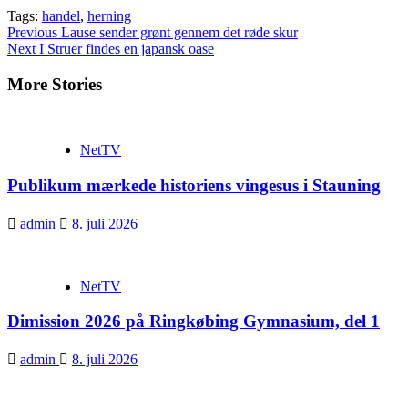
Tags:
handel
,
herning
Continue
Previous
Lause sender grønt gennem det røde skur
Next
I Struer findes en japansk oase
Reading
More Stories
NetTV
Publikum mærkede historiens vingesus i Stauning
admin
8. juli 2026
NetTV
Dimission 2026 på Ringkøbing Gymnasium, del 1
admin
8. juli 2026