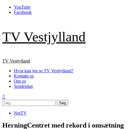
Skip
YouTube
to
Facebook
content
TV Vestjylland
Primary
TV Vestjylland
Menu
Hvor kan jeg se TV Vestjylland?
Kontakt os
Om os
Sendeplan
Søg
efter:
NetTV
HerningCentret med rekord i omsætning