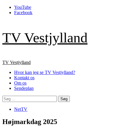
Skip
YouTube
to
Facebook
content
TV Vestjylland
Primary
TV Vestjylland
Menu
Hvor kan jeg se TV Vestjylland?
Kontakt os
Om os
Sendeplan
Søg
efter:
NetTV
Højmarkdag 2025