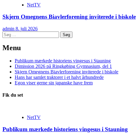
NetTV
Skjern Omegnens Biavlerforening inviterede i biskole
admin
8. juli 2026
Søg
efter:
Menu
Publikum mærkede historiens vingesus i Stauning
Dimission 2026 på Ringkøbing Gymnasium, del 1
Skjern Omegnens Biavlerforening inviterede i biskole
Hans har samlet traktorer i et halvt århundrede
Egon viser gerne sin japanske have frem
Fik du set
NetTV
Publikum mærkede historiens vingesus i Stauning