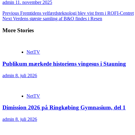
admin
11. november 2025
Continue
Previous
Fremtidens velfærdsteknologi blev vist frem i ROFI-Centret
Next
Verdens største samling af B&O findes i Resen
Reading
More Stories
NetTV
Publikum mærkede historiens vingesus i Stauning
admin
8. juli 2026
NetTV
Dimission 2026 på Ringkøbing Gymnasium, del 1
admin
8. juli 2026