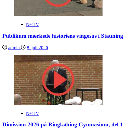
NetTV
Publikum mærkede historiens vingesus i Stauning
admin
8. juli 2026
NetTV
Dimission 2026 på Ringkøbing Gymnasium, del 1