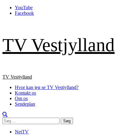
Skip
YouTube
to
Facebook
content
TV Vestjylland
Primary
TV Vestjylland
Menu
Hvor kan jeg se TV Vestjylland?
Kontakt os
Om os
Sendeplan
Søg
efter:
NetTV