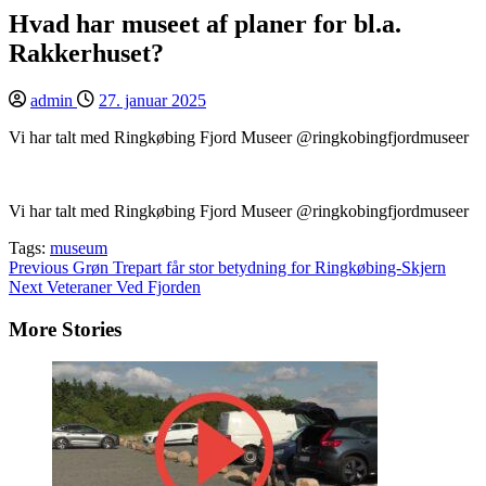
Hvad har museet af planer for bl.a.
Rakkerhuset?
admin
27. januar 2025
Vi har talt med Ringkøbing Fjord Museer @ringkobingfjordmuseer
Vi har talt med Ringkøbing Fjord Museer @ringkobingfjordmuseer
Tags:
museum
Continue
Previous
Grøn Trepart får stor betydning for Ringkøbing-Skjern
Next
Veteraner Ved Fjorden
Reading
More Stories