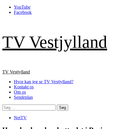
Skip
YouTube
to
Facebook
content
TV Vestjylland
Primary
TV Vestjylland
Menu
Hvor kan jeg se TV Vestjylland?
Kontakt os
Om os
Sendeplan
Søg
efter:
NetTV