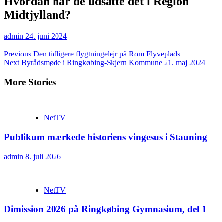
Hvordan har de udsatte det i Region
Midtjylland?
admin
24. juni 2024
Continue
Previous
Den tidligere flygtningelejr på Rom Flyveplads
Next
Byrådsmøde i Ringkøbing-Skjern Kommune 21. maj 2024
Reading
More Stories
NetTV
Publikum mærkede historiens vingesus i Stauning
admin
8. juli 2026
NetTV
Dimission 2026 på Ringkøbing Gymnasium, del 1