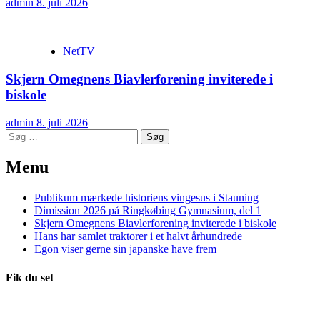
admin
8. juli 2026
NetTV
Skjern Omegnens Biavlerforening inviterede i
biskole
admin
8. juli 2026
Søg
efter:
Menu
Publikum mærkede historiens vingesus i Stauning
Dimission 2026 på Ringkøbing Gymnasium, del 1
Skjern Omegnens Biavlerforening inviterede i biskole
Hans har samlet traktorer i et halvt århundrede
Egon viser gerne sin japanske have frem
Fik du set