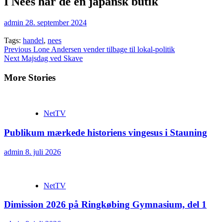
I Nees har de en japansk butik
admin
28. september 2024
Tags:
handel
,
nees
Continue
Previous
Lone Andersen vender tilbage til lokal-politik
Next
Majsdag ved Skave
Reading
More Stories
NetTV
Publikum mærkede historiens vingesus i Stauning
admin
8. juli 2026
NetTV
Dimission 2026 på Ringkøbing Gymnasium, del 1