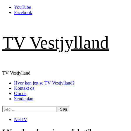
Skip
YouTube
to
Facebook
content
TV Vestjylland
Primary
TV Vestjylland
Menu
Hvor kan jeg se TV Vestjylland?
Kontakt os
Om os
Sendeplan
Søg
efter:
NetTV