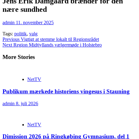
Jens Erik Damgaard brænder for den
nære sundhed
admin
11. november 2025
Tags:
politik
,
valg
Continue
Previous
Vigtigt at stemme lokalt til Regionsrådet
Next
Region Midtjyllands vælgermøde i Holstebro
Reading
More Stories
NetTV
Publikum mærkede historiens vingesus i Stauning
admin
8. juli 2026
NetTV
Dimission 2026 på Ringkøbing Gymnasium, del 1