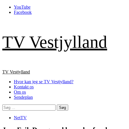
Skip
YouTube
to
Facebook
content
TV Vestjylland
Primary
TV Vestjylland
Menu
Hvor kan jeg se TV Vestjylland?
Kontakt os
Om os
Sendeplan
Søg
efter:
NetTV