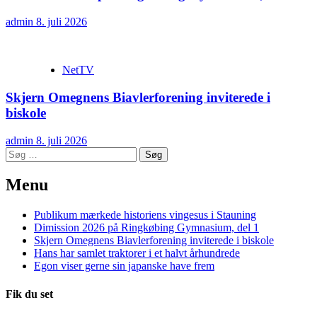
admin
8. juli 2026
NetTV
Skjern Omegnens Biavlerforening inviterede i
biskole
admin
8. juli 2026
Søg
efter:
Menu
Publikum mærkede historiens vingesus i Stauning
Dimission 2026 på Ringkøbing Gymnasium, del 1
Skjern Omegnens Biavlerforening inviterede i biskole
Hans har samlet traktorer i et halvt århundrede
Egon viser gerne sin japanske have frem
Fik du set