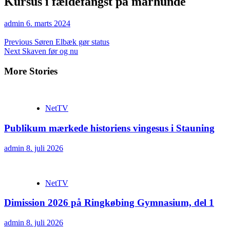
Kursus i fældefangst på mårhunde
admin
6. marts 2024
Continue
Previous
Søren Elbæk gør status
Next
Skaven før og nu
Reading
More Stories
NetTV
Publikum mærkede historiens vingesus i Stauning
admin
8. juli 2026
NetTV
Dimission 2026 på Ringkøbing Gymnasium, del 1
admin
8. juli 2026