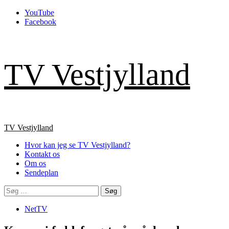
Skip
YouTube
to
Facebook
content
TV Vestjylland
Primary
TV Vestjylland
Menu
Hvor kan jeg se TV Vestjylland?
Kontakt os
Om os
Sendeplan
Søg
efter:
NetTV