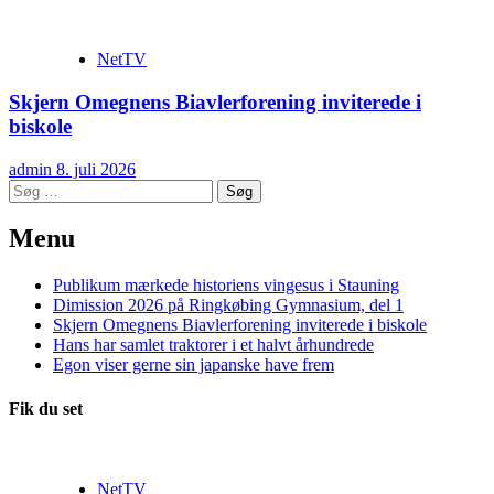
NetTV
Skjern Omegnens Biavlerforening inviterede i
biskole
admin
8. juli 2026
Søg
efter:
Menu
Publikum mærkede historiens vingesus i Stauning
Dimission 2026 på Ringkøbing Gymnasium, del 1
Skjern Omegnens Biavlerforening inviterede i biskole
Hans har samlet traktorer i et halvt århundrede
Egon viser gerne sin japanske have frem
Fik du set
NetTV