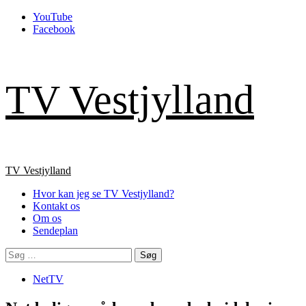
Skip
YouTube
to
Facebook
content
TV Vestjylland
Primary
TV Vestjylland
Menu
Hvor kan jeg se TV Vestjylland?
Kontakt os
Om os
Sendeplan
Søg
efter:
NetTV