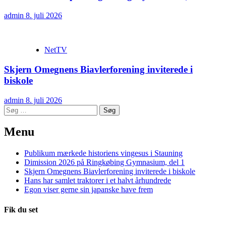
admin
8. juli 2026
NetTV
Skjern Omegnens Biavlerforening inviterede i
biskole
admin
8. juli 2026
Søg
efter:
Menu
Publikum mærkede historiens vingesus i Stauning
Dimission 2026 på Ringkøbing Gymnasium, del 1
Skjern Omegnens Biavlerforening inviterede i biskole
Hans har samlet traktorer i et halvt århundrede
Egon viser gerne sin japanske have frem
Fik du set