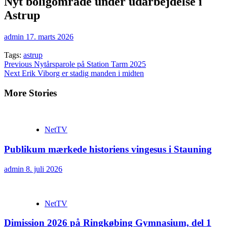
Nyt boligområde under udarbejdelse i
Astrup
admin
17. marts 2026
Tags:
astrup
Continue
Previous
Nytårsparole på Station Tarm 2025
Next
Erik Viborg er stadig manden i midten
Reading
More Stories
NetTV
Publikum mærkede historiens vingesus i Stauning
admin
8. juli 2026
NetTV
Dimission 2026 på Ringkøbing Gymnasium, del 1