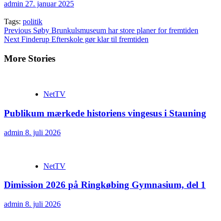
admin
27. januar 2025
Tags:
politik
Continue
Previous
Søby Brunkulsmuseum har store planer for fremtiden
Next
Finderup Efterskole gør klar til fremtiden
Reading
More Stories
NetTV
Publikum mærkede historiens vingesus i Stauning
admin
8. juli 2026
NetTV
Dimission 2026 på Ringkøbing Gymnasium, del 1
admin
8. juli 2026