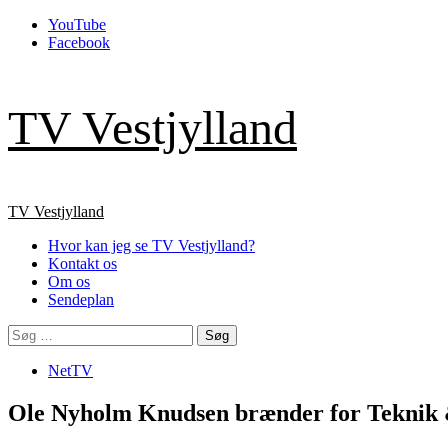
Skip
YouTube
to
Facebook
content
TV Vestjylland
Primary
TV Vestjylland
Menu
Hvor kan jeg se TV Vestjylland?
Kontakt os
Om os
Sendeplan
Søg
efter:
NetTV
Ole Nyholm Knudsen brænder for Teknik 