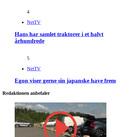
4
NetTV
Hans har samlet traktorer i et halvt
århundrede
5
NetTV
Egon viser gerne sin japanske have frem
Redaktionen anbefaler