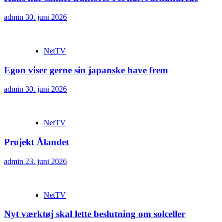
admin
30. juni 2026
NetTV
Egon viser gerne sin japanske have frem
admin
30. juni 2026
NetTV
Projekt Ålandet
admin
23. juni 2026
NetTV
Nyt værktøj skal lette beslutning om solceller