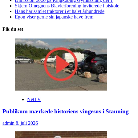
Dimission 2026 på Ringkøbing Gymnasium, del 1
Skjern Omegnens Biavlerforening inviterede i biskole
Hans har samlet traktorer i et halvt århundrede
Egon viser gerne sin japanske have frem
Fik du set
NetTV
Publikum mærkede historiens vingesus i Stauning
admin
8. juli 2026