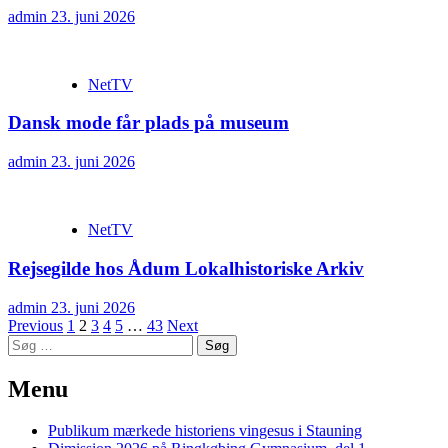
admin
23. juni 2026
NetTV
Dansk mode får plads på museum
admin
23. juni 2026
NetTV
Rejsegilde hos Ådum Lokalhistoriske Arkiv
admin
23. juni 2026
Navigation
Previous
1
2
3
4
5
…
43
Next
Søg
til
efter:
indlæg
Menu
Publikum mærkede historiens vingesus i Stauning