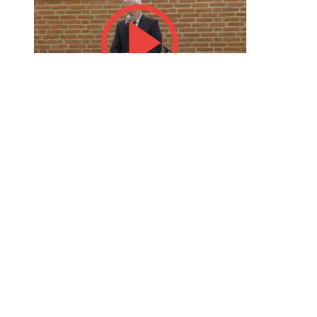
NetTV
Dimission 2026 på Ringkøbing Gymnasium, del 1
admin
8. juli 2026