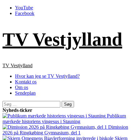
Skip
YouTube
to
Facebook
content
TV Vestjylland
Primary
TV Vestjylland
Menu
Hvor kan jeg se TV Vestjylland?
Kontakt os
Om os
Sendeplan
Søg
efter:
Nyheds-ticker
Publikum
mærkede historiens vingesus i Stauning
Dimission
2026 på Ringkøbing Gymnasium, del 1
Skjern