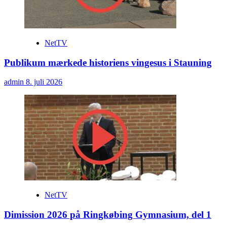
NetTV
Publikum mærkede historiens vingesus i Stauning
admin
8. juli 2026
NetTV
Dimission 2026 på Ringkøbing Gymnasium, del 1