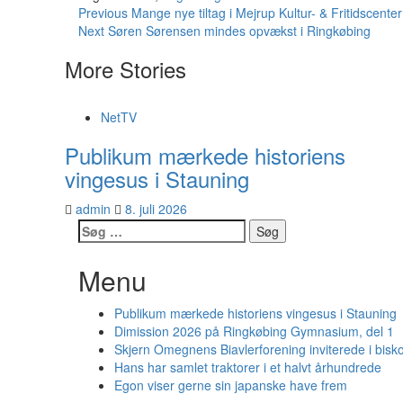
Continue
Previous
Mange nye tiltag i Mejrup Kultur- & Fritidscenter
Next
Søren Sørensen mindes opvækst i Ringkøbing
Reading
More Stories
NetTV
Publikum mærkede historiens
vingesus i Stauning
admin
8. juli 2026
Søg
efter:
Menu
Publikum mærkede historiens vingesus i Stauning
Dimission 2026 på Ringkøbing Gymnasium, del 1
Skjern Omegnens Biavlerforening inviterede i bisk
Hans har samlet traktorer i et halvt århundrede
Egon viser gerne sin japanske have frem