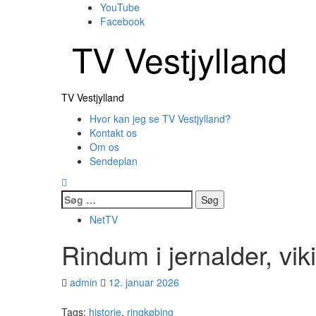
Skip
YouTube
to
Facebook
content
TV Vestjylland
Primary
TV Vestjylland
Menu
Hvor kan jeg se TV Vestjylland?
Kontakt os
Om os
Sendeplan
Søg
efter:
NetTV
Rindum i jernalder, vik
admin
12. januar 2026
Tags:
historie
,
ringkøbing