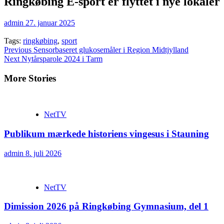
Ringkøbing E-sport er flyttet i nye lokaler
admin
27. januar 2025
Tags:
ringkøbing
,
sport
Continue
Previous
Sensorbaseret glukosemåler i Region Midtjylland
Next
Nytårsparole 2024 i Tarm
Reading
More Stories
NetTV
Publikum mærkede historiens vingesus i Stauning
admin
8. juli 2026
NetTV
Dimission 2026 på Ringkøbing Gymnasium, del 1