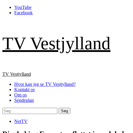
Skip
YouTube
to
Facebook
content
TV Vestjylland
Primary
TV Vestjylland
Menu
Hvor kan jeg se TV Vestjylland?
Kontakt os
Om os
Sendeplan
Søg
efter:
NetTV