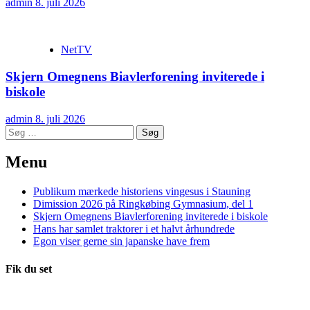
admin
8. juli 2026
NetTV
Skjern Omegnens Biavlerforening inviterede i
biskole
admin
8. juli 2026
Søg
efter:
Menu
Publikum mærkede historiens vingesus i Stauning
Dimission 2026 på Ringkøbing Gymnasium, del 1
Skjern Omegnens Biavlerforening inviterede i biskole
Hans har samlet traktorer i et halvt århundrede
Egon viser gerne sin japanske have frem
Fik du set