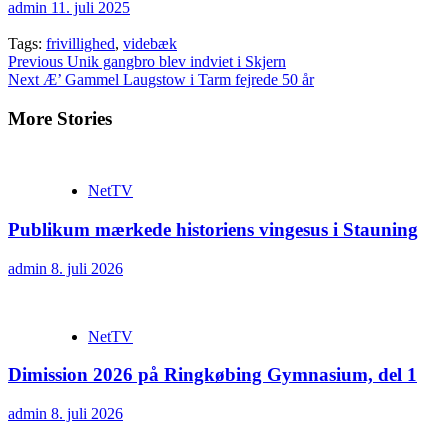
admin
11. juli 2025
Tags:
frivillighed
,
videbæk
Continue
Previous
Unik gangbro blev indviet i Skjern
Next
Æ’ Gammel Laugstow i Tarm fejrede 50 år
Reading
More Stories
NetTV
Publikum mærkede historiens vingesus i Stauning
admin
8. juli 2026
NetTV
Dimission 2026 på Ringkøbing Gymnasium, del 1
admin
8. juli 2026