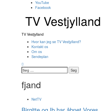
Skip
YouTube
to
Facebook
content
TV Vestjylland
Primary
TV Vestjylland
Menu
Hvor kan jeg se TV Vestjylland?
Kontakt os
Om os
Sendeplan
Søg
efter:
fjand
NetTV
Birgitte og Ib har åbnet Vores