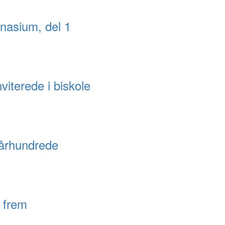
nasium, del 1
iterede i biskole
t århundrede
 frem