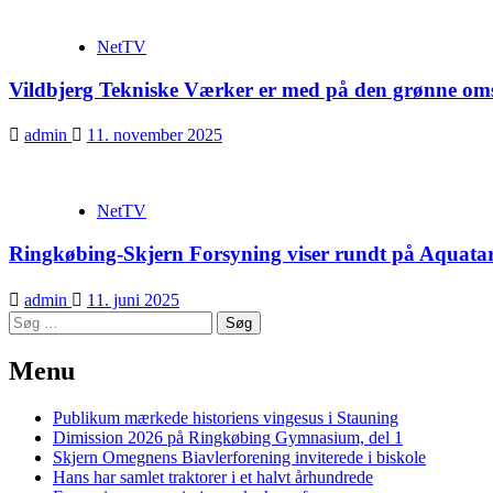
NetTV
Vildbjerg Tekniske Værker er med på den grønne oms
admin
11. november 2025
NetTV
Ringkøbing-Skjern Forsyning viser rundt på Aquata
admin
11. juni 2025
Søg
efter:
Menu
Publikum mærkede historiens vingesus i Stauning
Dimission 2026 på Ringkøbing Gymnasium, del 1
Skjern Omegnens Biavlerforening inviterede i biskole
Hans har samlet traktorer i et halvt århundrede