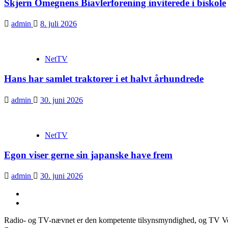
Skjern Omegnens Biavlerforening inviterede i biskole
admin
8. juli 2026
NetTV
Hans har samlet traktorer i et halvt århundrede
admin
30. juni 2026
NetTV
Egon viser gerne sin japanske have frem
admin
30. juni 2026
YouTube
Facebook
Radio- og TV-nævnet er den kompetente tilsynsmyndighed, og TV V