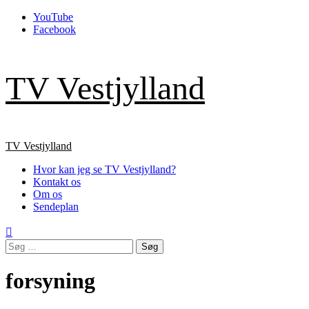
Skip
YouTube
to
Facebook
content
TV Vestjylland
Primary
TV Vestjylland
Menu
Hvor kan jeg se TV Vestjylland?
Kontakt os
Om os
Sendeplan
Søg
efter:
forsyning