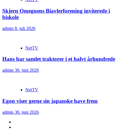
Skjern Omegnens Biavlerforening inviterede i
biskole
admin
8. juli 2026
NetTV
Hans har samlet traktorer i et halvt århundrede
admin
30. juni 2026
NetTV
Egon viser gerne sin japanske have frem
admin
30. juni 2026
YouTube
Facebook