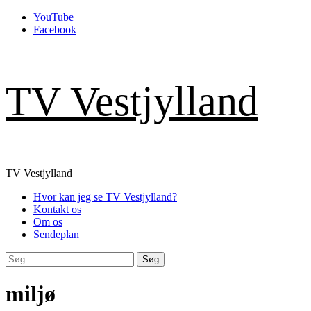
Skip
YouTube
to
Facebook
content
TV Vestjylland
Primary
TV Vestjylland
Menu
Hvor kan jeg se TV Vestjylland?
Kontakt os
Om os
Sendeplan
Søg
efter:
miljø