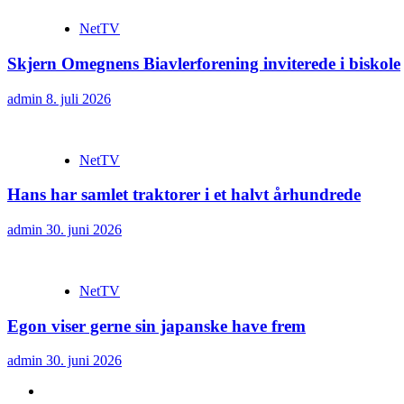
NetTV
Skjern Omegnens Biavlerforening inviterede i biskole
admin
8. juli 2026
NetTV
Hans har samlet traktorer i et halvt århundrede
admin
30. juni 2026
NetTV
Egon viser gerne sin japanske have frem
admin
30. juni 2026
YouTube