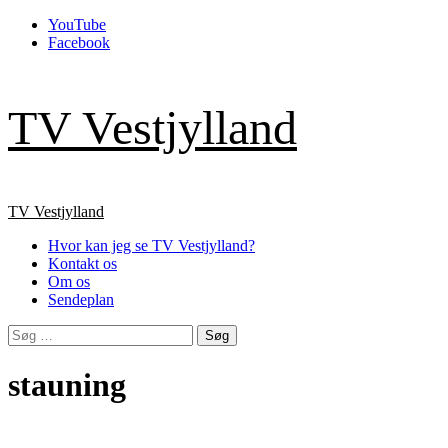
Skip
YouTube
to
Facebook
content
TV Vestjylland
Primary
TV Vestjylland
Menu
Hvor kan jeg se TV Vestjylland?
Kontakt os
Om os
Sendeplan
Søg
efter:
stauning