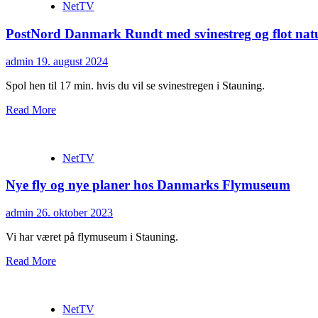
NetTV
PostNord Danmark Rundt med svinestreg og flot nat
admin
19. august 2024
Spol hen til 17 min. hvis du vil se svinestregen i Stauning.
Read More
NetTV
Nye fly og nye planer hos Danmarks Flymuseum
admin
26. oktober 2023
Vi har været på flymuseum i Stauning.
Read More
NetTV