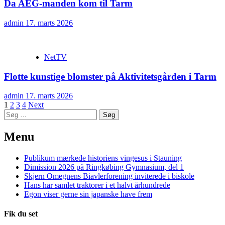
Da AEG-manden kom til Tarm
admin
17. marts 2026
NetTV
Flotte kunstige blomster på Aktivitetsgården i Tarm
admin
17. marts 2026
Navigation
1
2
3
4
Next
Søg
til
efter:
indlæg
Menu
Publikum mærkede historiens vingesus i Stauning
Dimission 2026 på Ringkøbing Gymnasium, del 1
Skjern Omegnens Biavlerforening inviterede i biskole
Hans har samlet traktorer i et halvt århundrede
Egon viser gerne sin japanske have frem
Fik du set