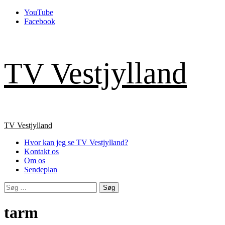
Skip
YouTube
to
Facebook
content
TV Vestjylland
Primary
TV Vestjylland
Menu
Hvor kan jeg se TV Vestjylland?
Kontakt os
Om os
Sendeplan
Søg
efter:
tarm