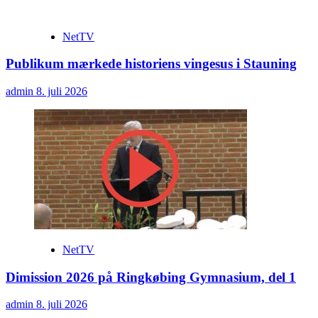
NetTV
Publikum mærkede historiens vingesus i Stauning
admin
8. juli 2026
NetTV
Dimission 2026 på Ringkøbing Gymnasium, del 1
admin
8. juli 2026