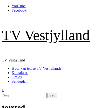
Skip
YouTube
to
Facebook
content
TV Vestjylland
Primary
TV Vestjylland
Menu
Hvor kan jeg se TV Vestjylland?
Kontakt os
Om os
Sendeplan
Søg
efter:
torsted