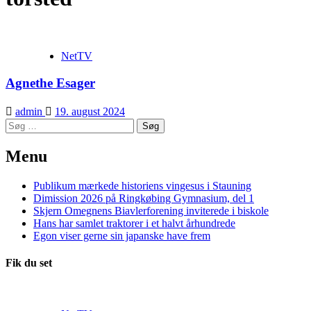
NetTV
Agnethe Esager
admin
19. august 2024
Søg
efter:
Menu
Publikum mærkede historiens vingesus i Stauning
Dimission 2026 på Ringkøbing Gymnasium, del 1
Skjern Omegnens Biavlerforening inviterede i biskole
Hans har samlet traktorer i et halvt århundrede
Egon viser gerne sin japanske have frem
Fik du set