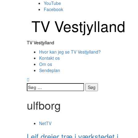
Skip
YouTube
to
Facebook
content
TV Vestjylland
Primary
TV Vestjylland
Menu
Hvor kan jeg se TV Vestjylland?
Kontakt os
Om os
Sendeplan
Søg
efter:
ulfborg
NetTV
Leif drejer træ i værkstedet i