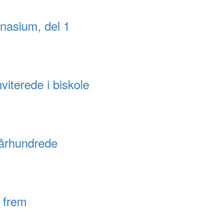
nasium, del 1
iterede i biskole
t århundrede
 frem