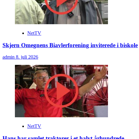
NetTV
Skjern Omegnens Biavlerforening inviterede i biskole
admin
8. juli 2026
NetTV
Hans har samlet traktorer i et halvt århundrede