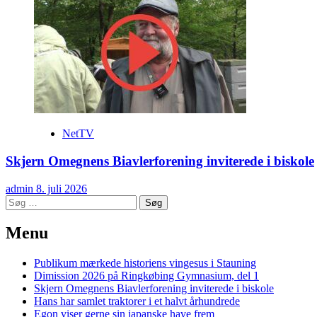
NetTV
Skjern Omegnens Biavlerforening inviterede i biskole
admin
8. juli 2026
Søg
efter:
Menu
Publikum mærkede historiens vingesus i Stauning
Dimission 2026 på Ringkøbing Gymnasium, del 1
Skjern Omegnens Biavlerforening inviterede i biskole
Hans har samlet traktorer i et halvt århundrede
Egon viser gerne sin japanske have frem