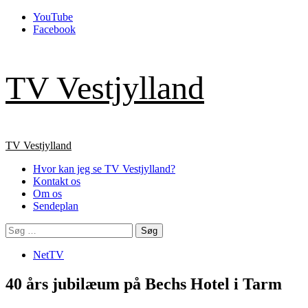
Skip
YouTube
to
Facebook
content
TV Vestjylland
Primary
TV Vestjylland
Menu
Hvor kan jeg se TV Vestjylland?
Kontakt os
Om os
Sendeplan
Søg
efter:
NetTV
40 års jubilæum på Bechs Hotel i Tarm