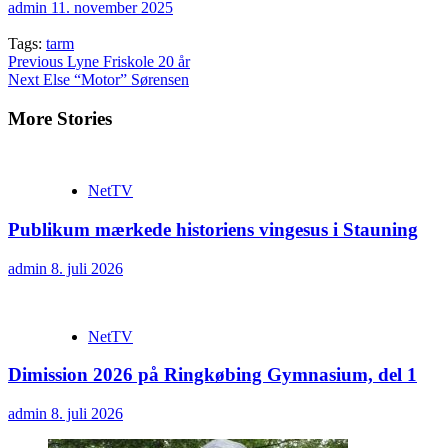
admin
11. november 2025
Tags:
tarm
Continue
Previous
Lyne Friskole 20 år
Next
Else “Motor” Sørensen
Reading
More Stories
NetTV
Publikum mærkede historiens vingesus i Stauning
admin
8. juli 2026
NetTV
Dimission 2026 på Ringkøbing Gymnasium, del 1
admin
8. juli 2026