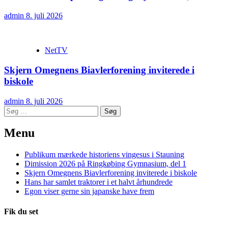
admin
8. juli 2026
NetTV
Skjern Omegnens Biavlerforening inviterede i
biskole
admin
8. juli 2026
Søg
efter:
Menu
Publikum mærkede historiens vingesus i Stauning
Dimission 2026 på Ringkøbing Gymnasium, del 1
Skjern Omegnens Biavlerforening inviterede i biskole
Hans har samlet traktorer i et halvt århundrede
Egon viser gerne sin japanske have frem
Fik du set