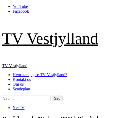
Skip
YouTube
to
Facebook
content
TV Vestjylland
Primary
TV Vestjylland
Menu
Hvor kan jeg se TV Vestjylland?
Kontakt os
Om os
Sendeplan
Søg
efter:
NetTV