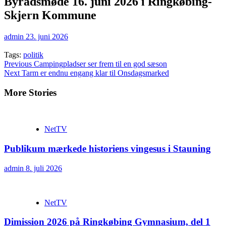
Byrådsmøde 16. juni 2026 i Ringkøbing-
Skjern Kommune
admin
23. juni 2026
Tags:
politik
Continue
Previous
Campingpladser ser frem til en god sæson
Next
Tarm er endnu engang klar til Onsdagsmarked
Reading
More Stories
NetTV
Publikum mærkede historiens vingesus i Stauning
admin
8. juli 2026
NetTV
Dimission 2026 på Ringkøbing Gymnasium, del 1