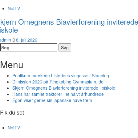
NetTV
kjern Omegnens Biavlerforening inviterede
iskole
admin
8. juli 2026
Søg
efter:
Menu
Publikum mærkede historiens vingesus i Stauning
Dimission 2026 på Ringkøbing Gymnasium, del 1
Skjern Omegnens Biavlerforening inviterede i biskole
Hans har samlet traktorer i et halvt århundrede
Egon viser gerne sin japanske have frem
Fik du set
NetTV