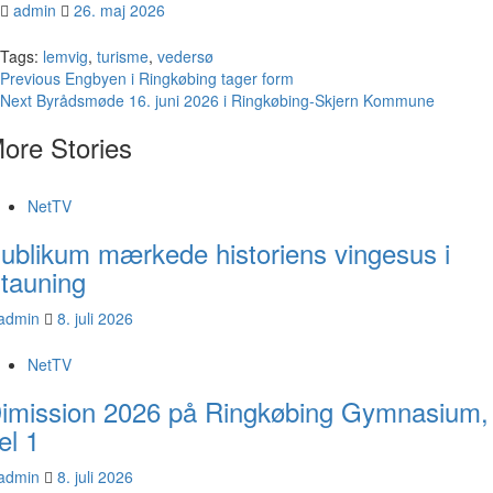
admin
26. maj 2026
Tags:
lemvig
,
turisme
,
vedersø
Continue
Previous
Engbyen i Ringkøbing tager form
Next
Byrådsmøde 16. juni 2026 i Ringkøbing-Skjern Kommune
Reading
ore Stories
NetTV
ublikum mærkede historiens vingesus i
tauning
admin
8. juli 2026
NetTV
imission 2026 på Ringkøbing Gymnasium,
el 1
admin
8. juli 2026