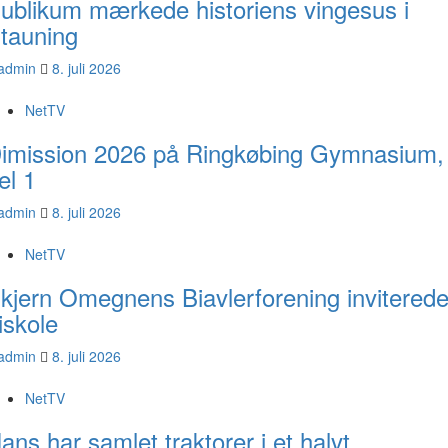
ublikum mærkede historiens vingesus i
tauning
admin
8. juli 2026
NetTV
imission 2026 på Ringkøbing Gymnasium,
el 1
admin
8. juli 2026
NetTV
kjern Omegnens Biavlerforening inviterede
iskole
admin
8. juli 2026
NetTV
ans har samlet traktorer i et halvt