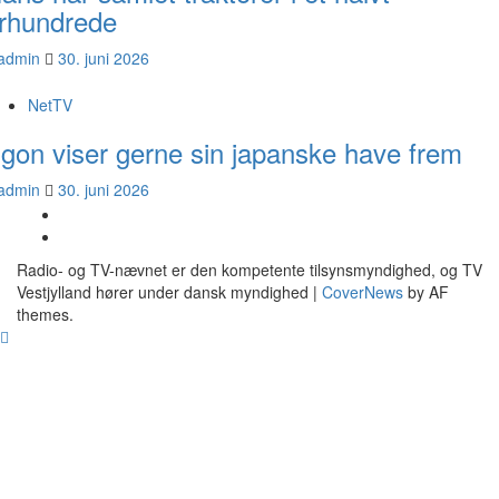
rhundrede
admin
30. juni 2026
NetTV
gon viser gerne sin japanske have frem
admin
30. juni 2026
YouTube
Facebook
Radio- og TV-nævnet er den kompetente tilsynsmyndighed, og TV
Vestjylland hører under dansk myndighed
|
CoverNews
by AF
themes.