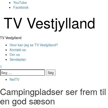
Skip
YouTube
to
Facebook
content
TV Vestjylland
Primary
TV Vestjylland
Menu
Hvor kan jeg se TV Vestjylland?
Kontakt os
Om os
Sendeplan
Søg
efter:
NetTV
Campingpladser ser frem til
en god sæson