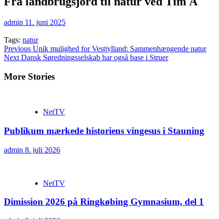
Fra landbrugsjord til natur ved Tim Å
admin
11. juni 2025
Tags:
natur
Continue
Previous
Unik mulighed for Vestjylland: Sammenhængende natur
Next
Dansk Søredningsselskab har også base i Struer
Reading
More Stories
NetTV
Publikum mærkede historiens vingesus i Stauning
admin
8. juli 2026
NetTV
Dimission 2026 på Ringkøbing Gymnasium, del 1