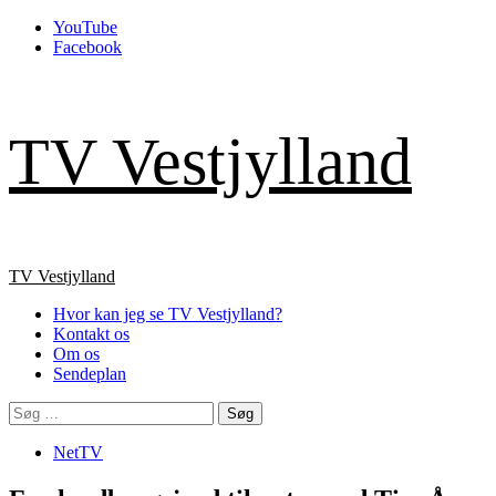
Skip
YouTube
to
Facebook
content
TV Vestjylland
Primary
TV Vestjylland
Menu
Hvor kan jeg se TV Vestjylland?
Kontakt os
Om os
Sendeplan
Søg
efter:
NetTV