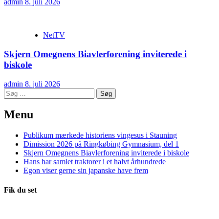
admin
8. juli 2026
NetTV
Skjern Omegnens Biavlerforening inviterede i
biskole
admin
8. juli 2026
Søg
efter:
Menu
Publikum mærkede historiens vingesus i Stauning
Dimission 2026 på Ringkøbing Gymnasium, del 1
Skjern Omegnens Biavlerforening inviterede i biskole
Hans har samlet traktorer i et halvt århundrede
Egon viser gerne sin japanske have frem
Fik du set