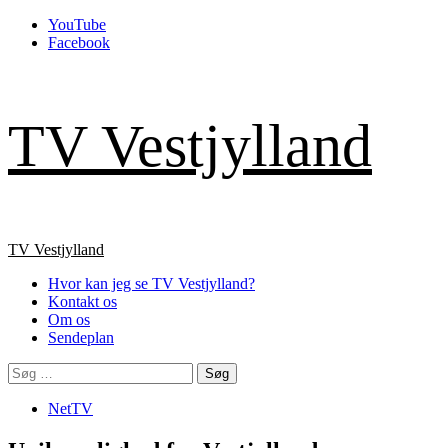
Skip
YouTube
to
Facebook
content
TV Vestjylland
Primary
TV Vestjylland
Menu
Hvor kan jeg se TV Vestjylland?
Kontakt os
Om os
Sendeplan
Søg
efter:
NetTV