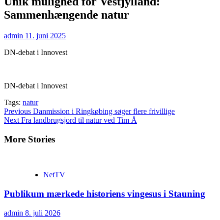
Unik mulighed for Vestjylland:
Sammenhængende natur
admin
11. juni 2025
DN-debat i Innovest
DN-debat i Innovest
Tags:
natur
Continue
Previous
Danmission i Ringkøbing søger flere frivillige
Next
Fra landbrugsjord til natur ved Tim Å
Reading
More Stories
NetTV
Publikum mærkede historiens vingesus i Stauning
admin
8. juli 2026