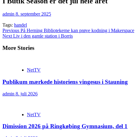
I Butik Season er det jul hele året
admin
8. september 2025
Tags:
handel
Continue
Previous
På Herning Bibliotekerne kan prøve kodning i Makerspace
Next
Liv i den gamle station i Borris
Reading
More Stories
NetTV
Publikum mærkede historiens vingesus i Stauning
admin
8. juli 2026
NetTV
Dimission 2026 på Ringkøbing Gymnasium, del 1