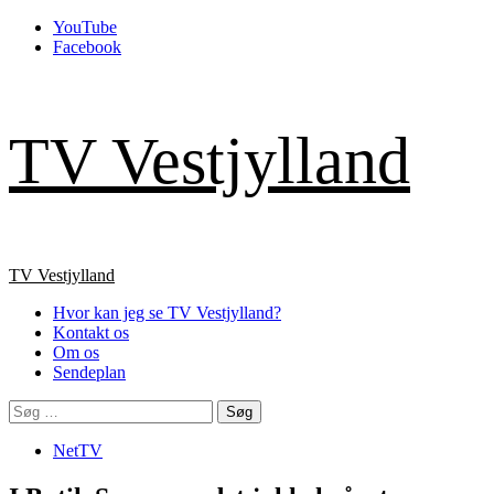
Skip
YouTube
to
Facebook
content
TV Vestjylland
Primary
TV Vestjylland
Menu
Hvor kan jeg se TV Vestjylland?
Kontakt os
Om os
Sendeplan
Søg
efter:
NetTV