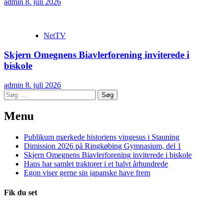
admin
8. juli 2026
NetTV
Skjern Omegnens Biavlerforening inviterede i
biskole
admin
8. juli 2026
Søg
efter:
Menu
Publikum mærkede historiens vingesus i Stauning
Dimission 2026 på Ringkøbing Gymnasium, del 1
Skjern Omegnens Biavlerforening inviterede i biskole
Hans har samlet traktorer i et halvt århundrede
Egon viser gerne sin japanske have frem
Fik du set