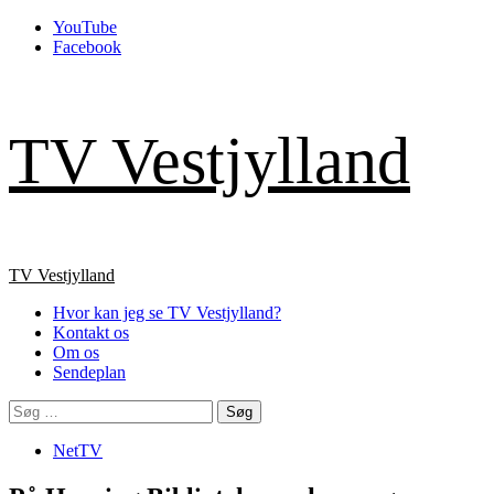
Skip
YouTube
to
Facebook
content
TV Vestjylland
Primary
TV Vestjylland
Menu
Hvor kan jeg se TV Vestjylland?
Kontakt os
Om os
Sendeplan
Søg
efter:
NetTV