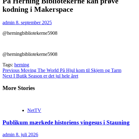
På Herning Bibliotekerne kan prøve
kodning i Makerspace
admin
8. september 2025
@herningbibliotekerne5908
@herningbibliotekerne5908
Tags:
herning
Continue
Previous
Moving The World På Hjul kom til Skjern og Tarm
Next
I Butik Season er det jul hele året
Reading
More Stories
NetTV
Publikum mærkede historiens vingesus i Stauning
admin
8. juli 2026