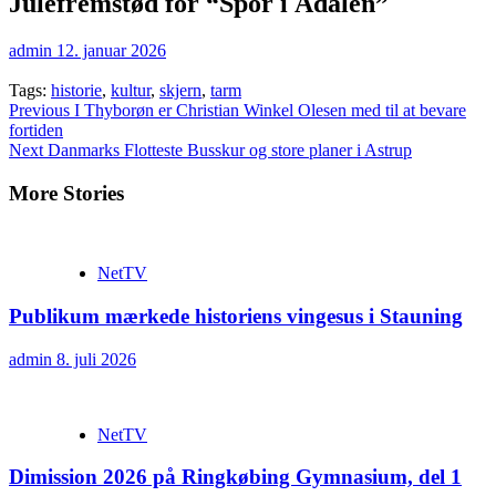
Julefremstød for “Spor i Ådalen”
admin
12. januar 2026
Tags:
historie
,
kultur
,
skjern
,
tarm
Continue
Previous
I Thyborøn er Christian Winkel Olesen med til at bevare
fortiden
Reading
Next
Danmarks Flotteste Busskur og store planer i Astrup
More Stories
NetTV
Publikum mærkede historiens vingesus i Stauning
admin
8. juli 2026
NetTV
Dimission 2026 på Ringkøbing Gymnasium, del 1