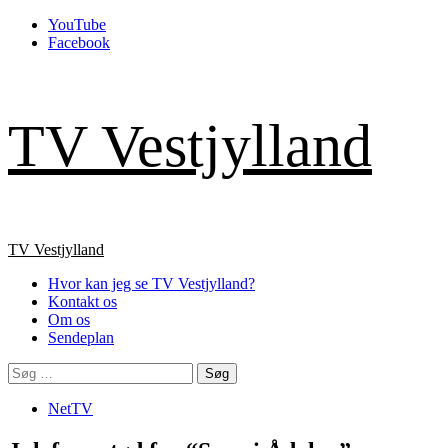
Skip
YouTube
to
Facebook
content
TV Vestjylland
Primary
TV Vestjylland
Menu
Hvor kan jeg se TV Vestjylland?
Kontakt os
Om os
Sendeplan
Søg
efter:
NetTV