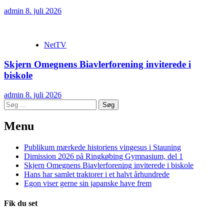
admin
8. juli 2026
NetTV
Skjern Omegnens Biavlerforening inviterede i
biskole
admin
8. juli 2026
Søg
efter:
Menu
Publikum mærkede historiens vingesus i Stauning
Dimission 2026 på Ringkøbing Gymnasium, del 1
Skjern Omegnens Biavlerforening inviterede i biskole
Hans har samlet traktorer i et halvt århundrede
Egon viser gerne sin japanske have frem
Fik du set