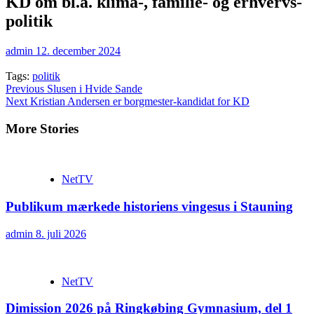
KD om bl.a. klima-, familie- og erhvervs-
politik
admin
12. december 2024
Tags:
politik
Continue
Previous
Slusen i Hvide Sande
Next
Kristian Andersen er borgmester-kandidat for KD
Reading
More Stories
NetTV
Publikum mærkede historiens vingesus i Stauning
admin
8. juli 2026
NetTV
Dimission 2026 på Ringkøbing Gymnasium, del 1