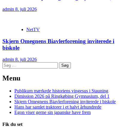
admin
8. juli 2026
NetTV
Skjern Omegnens Biavlerforening inviterede i
biskole
admin
8. juli 2026
Søg
efter:
Menu
Publikum mærkede historiens vingesus i Stauning
Dimission 2026 på Ringkøbing Gymnasium, del 1
Skjern Omegnens Biavlerforening inviterede i biskole
Hans har samlet traktorer i et halvt århundrede
Egon viser gerne sin japanske have frem
Fik du set