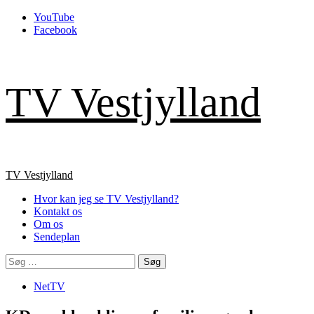
Skip
YouTube
to
Facebook
content
TV Vestjylland
Primary
TV Vestjylland
Menu
Hvor kan jeg se TV Vestjylland?
Kontakt os
Om os
Sendeplan
Søg
efter:
NetTV