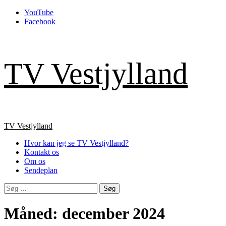
Skip
YouTube
to
Facebook
content
TV Vestjylland
Primary
TV Vestjylland
Menu
Hvor kan jeg se TV Vestjylland?
Kontakt os
Om os
Sendeplan
Søg
efter:
Måned:
december 2024