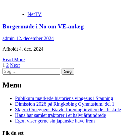
NetTV
Borgermøde i No om VE-anlæg
admin
12. december 2024
Afholdt 4. dec. 2024
Read More
Navigation
1
2
Next
Søg
til
efter:
indlæg
Menu
Publikum mærkede historiens vingesus i Stauning
Dimission 2026 på Ringkøbing Gymnasium, del 1
Skjern Omegnens Biavlerforening inviterede i biskole
Hans har samlet traktorer i et halvt århundrede
Egon viser gerne sin japanske have frem
Fik du set