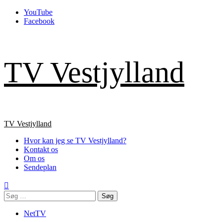
Skip
YouTube
to
Facebook
content
TV Vestjylland
Primary
TV Vestjylland
Menu
Hvor kan jeg se TV Vestjylland?
Kontakt os
Om os
Sendeplan
Søg
efter:
NetTV