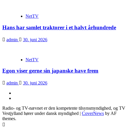
NetTV
Hans har samlet traktorer i et halvt århundrede
admin
30. juni 2026
NetTV
Egon viser gerne sin japanske have frem
admin
30. juni 2026
YouTube
Facebook
Radio- og TV-nævnet er den kompetente tilsynsmyndighed, og TV
Vestjylland hører under dansk myndighed
|
CoverNews
by AF
themes.