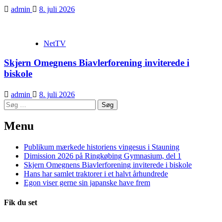
admin
8. juli 2026
NetTV
Skjern Omegnens Biavlerforening inviterede i
biskole
admin
8. juli 2026
Søg
efter:
Menu
Publikum mærkede historiens vingesus i Stauning
Dimission 2026 på Ringkøbing Gymnasium, del 1
Skjern Omegnens Biavlerforening inviterede i biskole
Hans har samlet traktorer i et halvt århundrede
Egon viser gerne sin japanske have frem
Fik du set