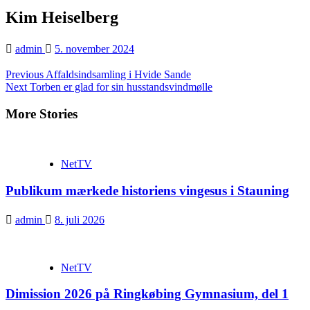
Kim Heiselberg
admin
5. november 2024
Continue
Previous
Affaldsindsamling i Hvide Sande
Next
Torben er glad for sin husstandsvindmølle
Reading
More Stories
NetTV
Publikum mærkede historiens vingesus i Stauning
admin
8. juli 2026
NetTV
Dimission 2026 på Ringkøbing Gymnasium, del 1