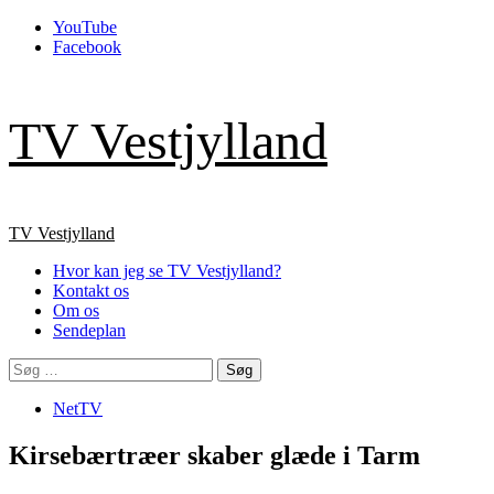
Skip
YouTube
to
Facebook
content
TV Vestjylland
Primary
TV Vestjylland
Menu
Hvor kan jeg se TV Vestjylland?
Kontakt os
Om os
Sendeplan
Søg
efter:
NetTV
Kirsebærtræer skaber glæde i Tarm