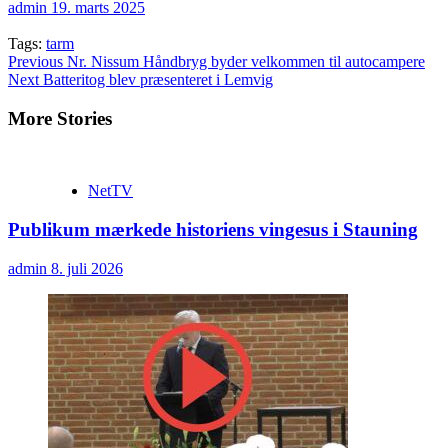
admin
19. marts 2025
Tags:
tarm
Continue
Previous
Nr. Nissum Håndbryg byder velkommen til autocampere
Next
Batteritog blev præsenteret i Lemvig
Reading
More Stories
NetTV
Publikum mærkede historiens vingesus i Stauning
admin
8. juli 2026