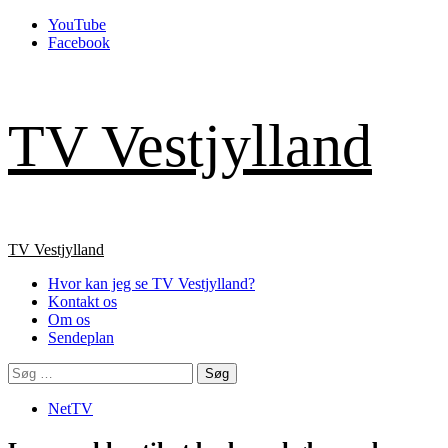
Skip
YouTube
to
Facebook
content
TV Vestjylland
Primary
TV Vestjylland
Menu
Hvor kan jeg se TV Vestjylland?
Kontakt os
Om os
Sendeplan
Søg
efter:
NetTV