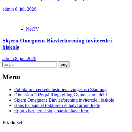
admin
8. juli 2026
NetTV
Skjern Omegnens Biavlerforening inviterede i
biskole
admin
8. juli 2026
Søg
efter:
Menu
Publikum mærkede historiens vingesus i Stauning
Dimission 2026 på Ringkøbing Gymnasium, del 1
Skjern Omegnens Biavlerforening inviterede i biskole
Hans har samlet traktorer i et halvt århundrede
Egon viser gerne sin japanske have frem
Fik du set