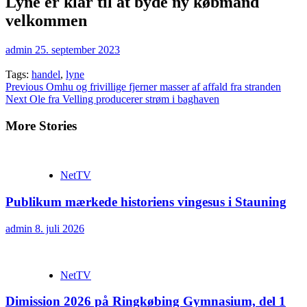
Lyne er klar til at byde ny købmand
velkommen
admin
25. september 2023
Tags:
handel
,
lyne
Continue
Previous
Omhu og frivillige fjerner masser af affald fra stranden
Next
Ole fra Velling producerer strøm i baghaven
Reading
More Stories
NetTV
Publikum mærkede historiens vingesus i Stauning
admin
8. juli 2026
NetTV
Dimission 2026 på Ringkøbing Gymnasium, del 1