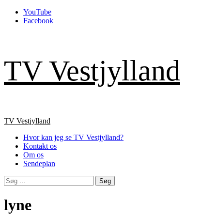
Skip
YouTube
to
Facebook
content
TV Vestjylland
Primary
TV Vestjylland
Menu
Hvor kan jeg se TV Vestjylland?
Kontakt os
Om os
Sendeplan
Søg
efter:
lyne