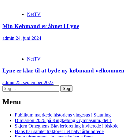
NetTV
Min Købmand er åbnet i Lyne
admin
24. juni 2024
NetTV
Lyne er klar til at byde ny købmand velkommen
admin
25. september 2023
Søg
efter:
Menu
Publikum mærkede historiens vingesus i Stauning
Dimission 2026 på Ringkøbing Gymnasium, del 1
Skjern Omegnens Biavlerforening inviterede i biskole
Hans har samlet traktorer i et halvt århundrede
Egon viser gerne sin japanske have frem