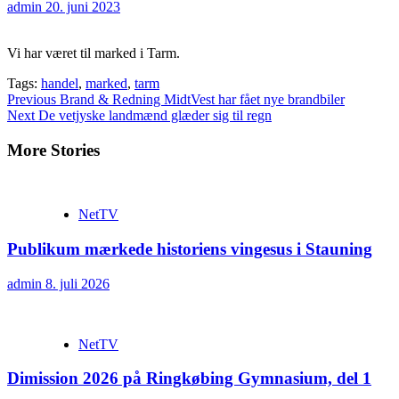
admin
20. juni 2023
Vi har været til marked i Tarm.
Tags:
handel
,
marked
,
tarm
Continue
Previous
Brand & Redning MidtVest har fået nye brandbiler
Next
De vetjyske landmænd glæder sig til regn
Reading
More Stories
NetTV
Publikum mærkede historiens vingesus i Stauning
admin
8. juli 2026
NetTV
Dimission 2026 på Ringkøbing Gymnasium, del 1