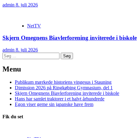
admin
8. juli 2026
NetTV
Skjern Omegnens Biavlerforening inviterede i biskole
admin
8. juli 2026
Søg
efter:
Menu
Publikum mærkede historiens vingesus i Stauning
Dimission 2026 på Ringkøbing Gymnasium, del 1
Skjern Omegnens Biavlerforening inviterede i biskole
Hans har samlet traktorer i et halvt århundrede
Egon viser gerne sin japanske have frem
Fik du set