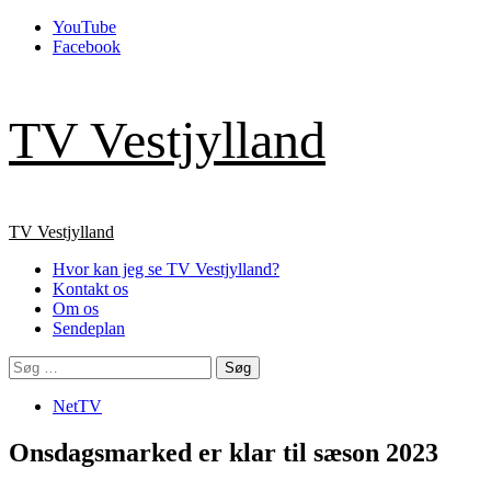
Skip
YouTube
to
Facebook
content
TV Vestjylland
Primary
TV Vestjylland
Menu
Hvor kan jeg se TV Vestjylland?
Kontakt os
Om os
Sendeplan
Søg
efter:
NetTV
Onsdagsmarked er klar til sæson 2023