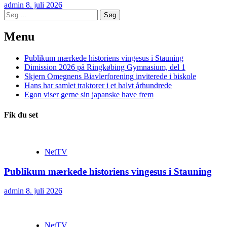
admin
8. juli 2026
Søg
efter:
Menu
Publikum mærkede historiens vingesus i Stauning
Dimission 2026 på Ringkøbing Gymnasium, del 1
Skjern Omegnens Biavlerforening inviterede i biskole
Hans har samlet traktorer i et halvt århundrede
Egon viser gerne sin japanske have frem
Fik du set
NetTV
Publikum mærkede historiens vingesus i Stauning
admin
8. juli 2026
NetTV