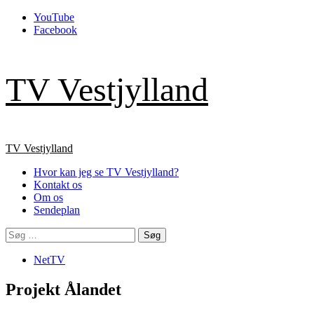
Skip
YouTube
to
Facebook
content
TV Vestjylland
Primary
TV Vestjylland
Menu
Hvor kan jeg se TV Vestjylland?
Kontakt os
Om os
Sendeplan
Søg
efter:
NetTV
Projekt Ålandet