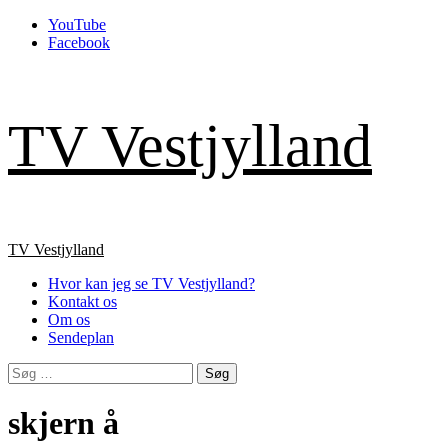
Skip
YouTube
to
Facebook
content
TV Vestjylland
Primary
TV Vestjylland
Menu
Hvor kan jeg se TV Vestjylland?
Kontakt os
Om os
Sendeplan
Søg
efter:
skjern å