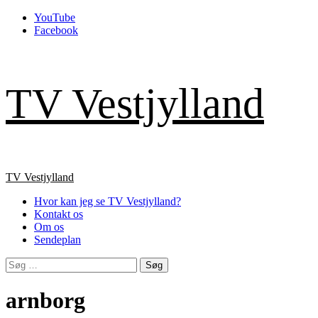
Skip
YouTube
to
Facebook
content
TV Vestjylland
Primary
TV Vestjylland
Menu
Hvor kan jeg se TV Vestjylland?
Kontakt os
Om os
Sendeplan
Søg
efter:
arnborg