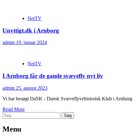
NetTV
Unyttigt.dk i Arnborg
admin
19. januar 2024
NetTV
I Arnborg får de gamle svævefly nyt liv
admin
25. august 2023
Vi har besøgt DaSK - Dansk Svæveflyvehistorisk Klub i Arnborg
Read More
Søg
efter:
Menu