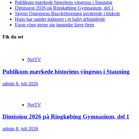
Publikum mærkede historiens vingesus i Stauning
Dimission 2026 på Ringkøbing Gymnasium, del 1
Skjern Omegnens Biavlerforening inviterede i biskole
Hans har samlet traktorer i et halvt århundrede
Egon viser gerne sin japanske have frem
Fik du set
NetTV
Publikum mærkede historiens vingesus i Stauning
admin
8. juli 2026
NetTV
Dimission 2026 på Ringkøbing Gymnasium, del 1
admin
8. juli 2026