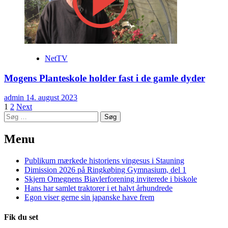
NetTV
Mogens Planteskole holder fast i de gamle dyder
admin
14. august 2023
Navigation
1
2
Next
Søg
til
efter:
indlæg
Menu
Publikum mærkede historiens vingesus i Stauning
Dimission 2026 på Ringkøbing Gymnasium, del 1
Skjern Omegnens Biavlerforening inviterede i biskole
Hans har samlet traktorer i et halvt århundrede
Egon viser gerne sin japanske have frem
Fik du set