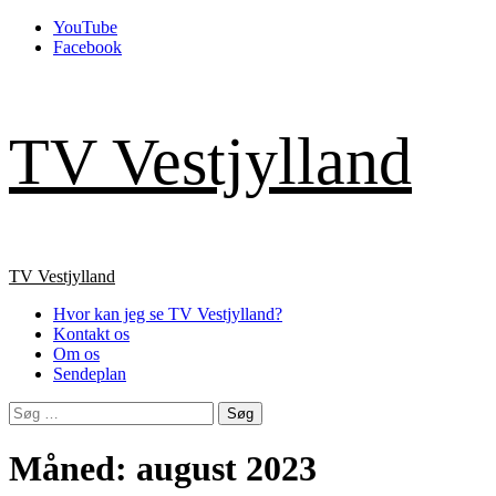
Skip
YouTube
to
Facebook
content
TV Vestjylland
Primary
TV Vestjylland
Menu
Hvor kan jeg se TV Vestjylland?
Kontakt os
Om os
Sendeplan
Søg
efter:
Måned:
august 2023