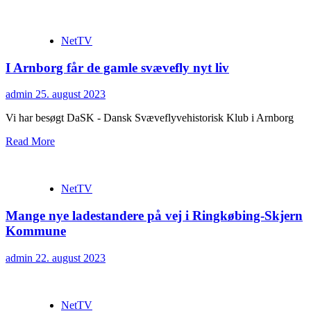
NetTV
I Arnborg får de gamle svævefly nyt liv
admin
25. august 2023
Vi har besøgt DaSK - Dansk Svæveflyvehistorisk Klub i Arnborg
Read More
NetTV
Mange nye ladestandere på vej i Ringkøbing-Skjern
Kommune
admin
22. august 2023
NetTV