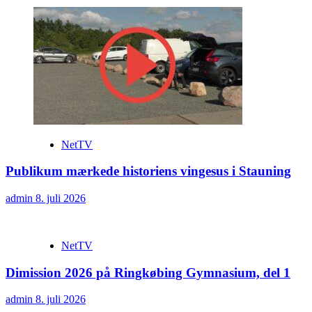
NetTV
Publikum mærkede historiens vingesus i Stauning
admin
8. juli 2026
NetTV
Dimission 2026 på Ringkøbing Gymnasium, del 1
admin
8. juli 2026