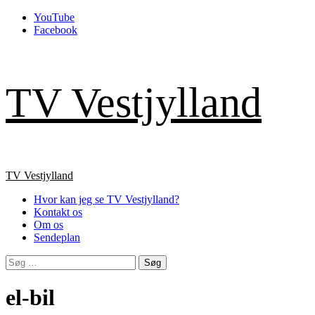
Skip
YouTube
to
Facebook
content
TV Vestjylland
Primary
TV Vestjylland
Menu
Hvor kan jeg se TV Vestjylland?
Kontakt os
Om os
Sendeplan
Søg
efter:
el-bil