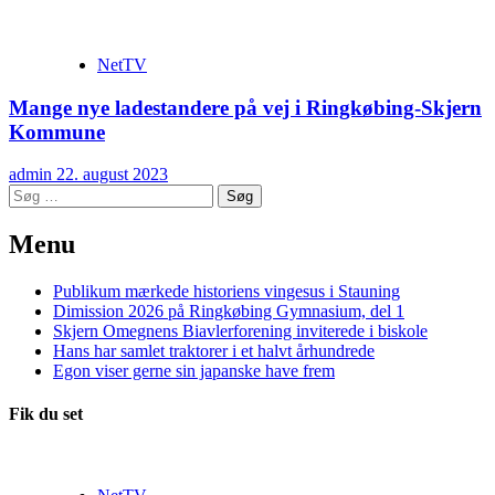
NetTV
Mange nye ladestandere på vej i Ringkøbing-Skjern
Kommune
admin
22. august 2023
Søg
efter:
Menu
Publikum mærkede historiens vingesus i Stauning
Dimission 2026 på Ringkøbing Gymnasium, del 1
Skjern Omegnens Biavlerforening inviterede i biskole
Hans har samlet traktorer i et halvt århundrede
Egon viser gerne sin japanske have frem
Fik du set