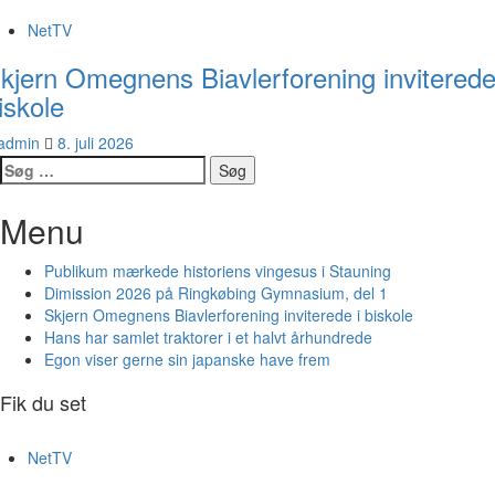
NetTV
kjern Omegnens Biavlerforening inviterede
iskole
admin
8. juli 2026
Søg
efter:
Menu
Publikum mærkede historiens vingesus i Stauning
Dimission 2026 på Ringkøbing Gymnasium, del 1
Skjern Omegnens Biavlerforening inviterede i biskole
Hans har samlet traktorer i et halvt århundrede
Egon viser gerne sin japanske have frem
Fik du set
NetTV