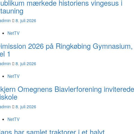
ublikum mærkede historiens vingesus i
tauning
admin
8. juli 2026
NetTV
imission 2026 på Ringkøbing Gymnasium,
el 1
admin
8. juli 2026
NetTV
kjern Omegnens Biavlerforening inviterede
iskole
admin
8. juli 2026
NetTV
ans har samlet traktorer i et halvt