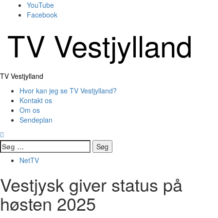
Skip
YouTube
to
Facebook
content
TV Vestjylland
Primary
TV Vestjylland
Menu
Hvor kan jeg se TV Vestjylland?
Kontakt os
Om os
Sendeplan
Søg
efter:
NetTV
Vestjysk giver status på
høsten 2025