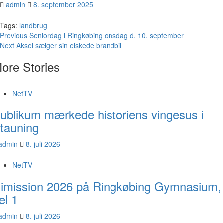
admin
8. september 2025
Tags:
landbrug
Continue
Previous
Seniordag i Ringkøbing onsdag d. 10. september
Next
Aksel sælger sin elskede brandbil
Reading
ore Stories
NetTV
ublikum mærkede historiens vingesus i
tauning
admin
8. juli 2026
NetTV
imission 2026 på Ringkøbing Gymnasium,
el 1
admin
8. juli 2026