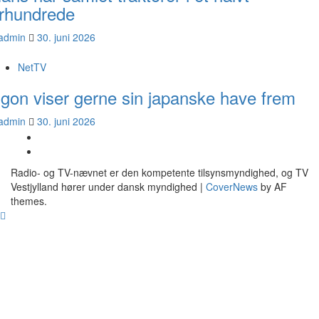
rhundrede
admin
30. juni 2026
NetTV
gon viser gerne sin japanske have frem
admin
30. juni 2026
YouTube
Facebook
Radio- og TV-nævnet er den kompetente tilsynsmyndighed, og TV
Vestjylland hører under dansk myndighed
|
CoverNews
by AF
themes.