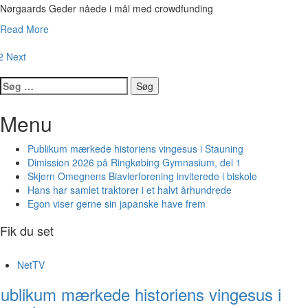
Nørgaards Geder nåede i mål med crowdfunding
Read More
avigation
2
Next
l
Søg
efter:
ndlæg
Menu
Publikum mærkede historiens vingesus i Stauning
Dimission 2026 på Ringkøbing Gymnasium, del 1
Skjern Omegnens Biavlerforening inviterede i biskole
Hans har samlet traktorer i et halvt århundrede
Egon viser gerne sin japanske have frem
Fik du set
NetTV
ublikum mærkede historiens vingesus i