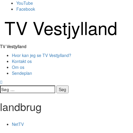
Skip
YouTube
to
Facebook
content
TV Vestjylland
Primary
TV Vestjylland
Menu
Hvor kan jeg se TV Vestjylland?
Kontakt os
Om os
Sendeplan
Søg
efter:
landbrug
NetTV