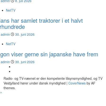
admin
8. juli 2026
NetTV
ans har samlet traktorer i et halvt
rhundrede
admin
30. juni 2026
NetTV
gon viser gerne sin japanske have frem
admin
30. juni 2026
YouTube
Facebook
Radio- og TV-nævnet er den kompetente tilsynsmyndighed, og TV
Vestjylland hører under dansk myndighed
|
CoverNews
by AF
themes.