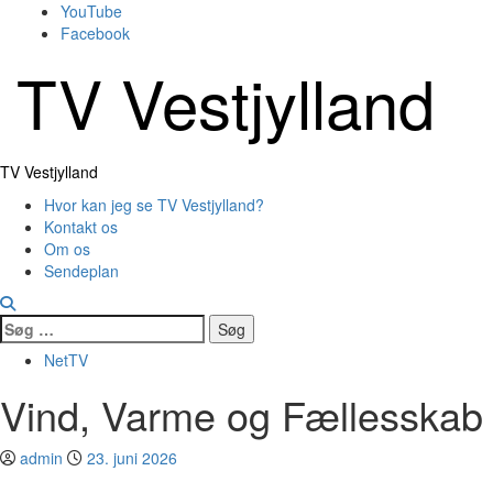
Skip
YouTube
to
Facebook
content
TV Vestjylland
Primary
TV Vestjylland
Menu
Hvor kan jeg se TV Vestjylland?
Kontakt os
Om os
Sendeplan
Søg
efter:
NetTV
Vind, Varme og Fællesskab
admin
23. juni 2026