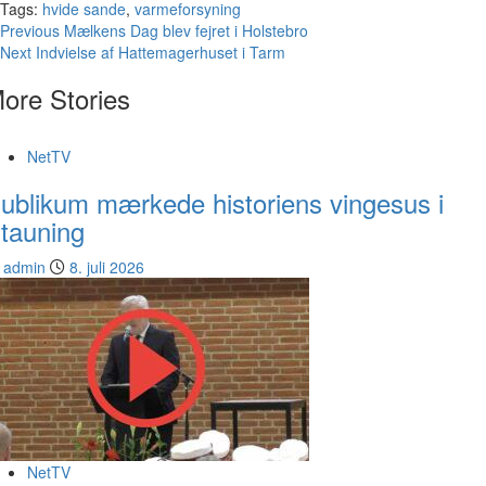
Tags:
hvide sande
,
varmeforsyning
Continue
Previous
Mælkens Dag blev fejret i Holstebro
Next
Indvielse af Hattemagerhuset i Tarm
Reading
ore Stories
NetTV
ublikum mærkede historiens vingesus i
tauning
admin
8. juli 2026
NetTV